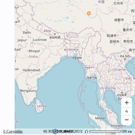
+
4
−
© Copyrights
60.305185 N, 89.033203 E
500 км